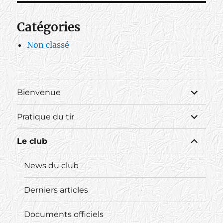
Catégories
Non classé
ouvrir
Bienvenue
le
sous-
menu
ouvrir
Pratique du tir
le
sous-
menu
ouvrir
Le club
le
sous-
menu
News du club
Derniers articles
Documents officiels