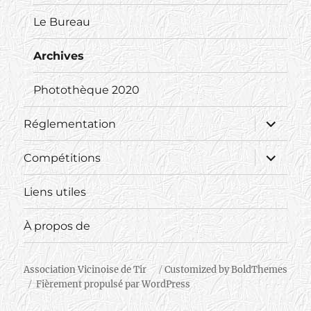
Le Bureau
Archives
Photothèque 2020
ouvrir
Réglementation
le
sous-
menu
ouvrir
Compétitions
le
sous-
menu
Liens utiles
À propos de
Association Vicinoise de Tir
Customized by BoldThemes
Fièrement propulsé par WordPress