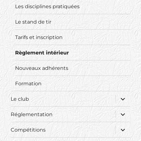
menu
Les disciplines pratiquées
Le stand de tir
Tarifs et inscription
Règlement intérieur
Nouveaux adhérents
Formation
ouvrir
Le club
le
sous-
menu
ouvrir
Réglementation
le
sous-
menu
ouvrir
Compétitions
le
sous-