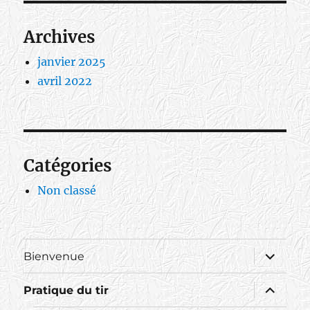
Archives
janvier 2025
avril 2022
Catégories
Non classé
ouvrir
Bienvenue
le
sous-
menu
ouvrir
Pratique du tir
le
sous-