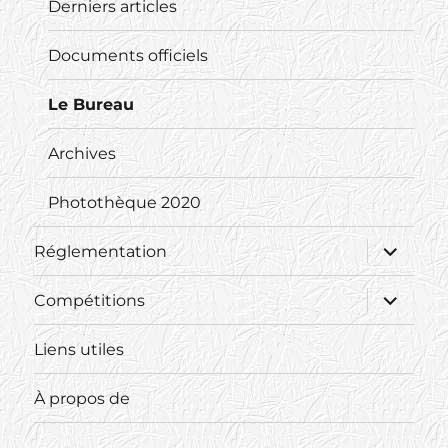
Derniers articles
Documents officiels
Le Bureau
Archives
Photothèque 2020
ouvrir
Réglementation
le
sous-
menu
ouvrir
Compétitions
le
sous-
menu
Liens utiles
À propos de