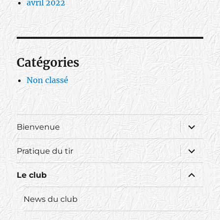
avril 2022
Catégories
Non classé
ouvrir
Bienvenue
le
sous-
menu
ouvrir
Pratique du tir
le
sous-
menu
ouvrir
Le club
le
sous-
menu
News du club