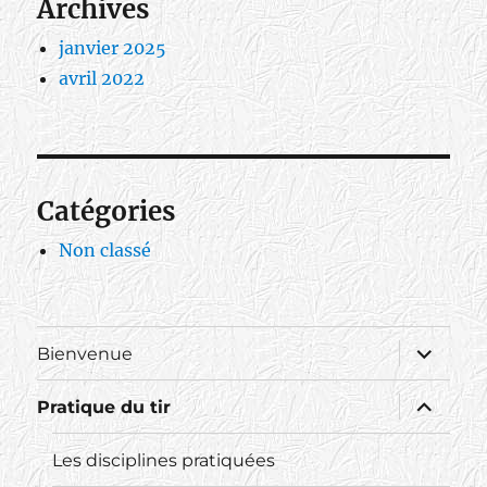
Archives
janvier 2025
avril 2022
Catégories
Non classé
ouvrir
Bienvenue
le
sous-
menu
ouvrir
Pratique du tir
le
sous-
menu
Les disciplines pratiquées