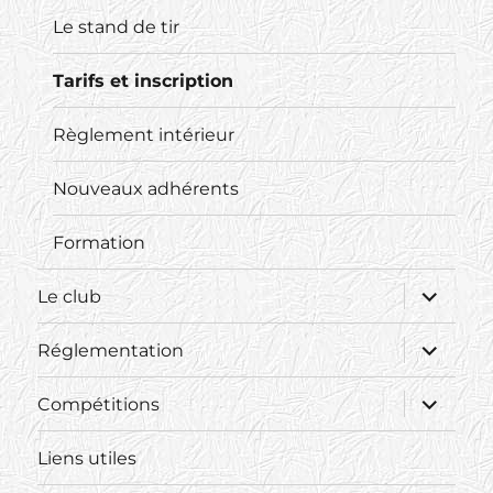
Le stand de tir
Tarifs et inscription
Règlement intérieur
Nouveaux adhérents
Formation
ouvrir
Le club
le
sous-
menu
ouvrir
Réglementation
le
sous-
menu
ouvrir
Compétitions
le
sous-
menu
Liens utiles